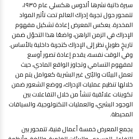
سيرة ذاتية نشرها ألدوس هكسلي عام ١٩٣٥،
تتمحور حول تجربة إدراك العالم تحت تأثير المواد
المخدرة. يعكس المعرض إعادة تشكيل مفهوم
الإدراك في الزمن الراهن، واضعًا هذا التحوّل ضمن
تاريخٍ طويلٍ نظر إلى الإدراك كتجربة داخلية بالأساس.
وفي الوقت نفسه، يقدم إعادة تصور أوسع
لمفهوم التسامي وتجاوز الواقع المادي، حيث
تعمل البيئات والبُنى غير البشرية كعوامل يتم من
خلالها تنظيم عمليات الإدراك، ووضع الشعور ضمن
تكوينات علائقية تنشأ من خلال التفاعلات بين
الوجود البشري، والعمليات التكنولوجية، والسياقات
المحيطة.
يجمع المعرض خمسة أعمال فنية، تتمحور بين
التفاعل الجسدي، والبيئات الغامرة، واللغة، وأنظمة