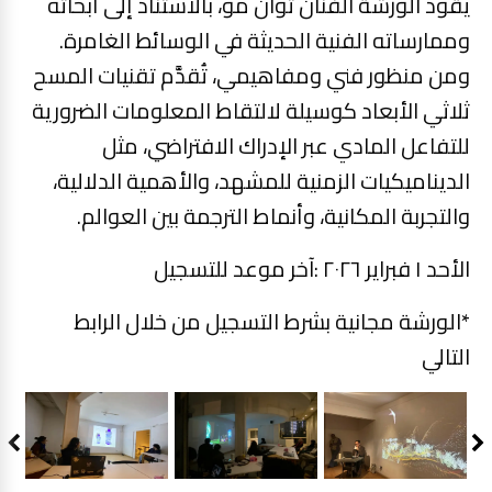
‎يقود الورشة الفنان توان مو، بالاستناد إلى أبحاثه
وممارساته الفنية الحديثة في الوسائط الغامرة.
ومن منظور فني ومفاهيمي، تُقدَّم تقنيات المسح
ثلاثي الأبعاد كوسيلة لالتقاط المعلومات الضرورية
للتفاعل المادي عبر الإدراك الافتراضي، مثل
الديناميكيات الزمنية للمشهد، والأهمية الدلالية،
والتجربة المكانية، وأنماط الترجمة بين العوالم.
الأحد ١ فبراير ٢٠٢٦ :‎آخر موعد للتسجيل
‎*الورشة مجانية بشرط التسجيل من خلال الرابط
التالي