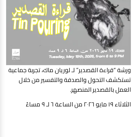
ورشة “قراءة القصدير” لـ لوريان ماك، تجربة جماعية
تستكشف التحول والصدفة والتفسير من خلال
العمل بالقصدير المنصهر.
الثلاثاء ١٩ مايو ٢٠٢٦ من الساعة ٦ لـ ٩ مساءً