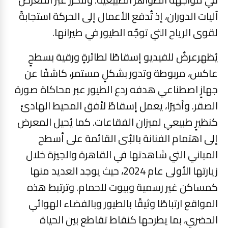
آليات الدوران، إذ تُدفع الأعمال إلى الحركة استجابةً
لقوى الرياح التي توجّه الطيور في طيرانها.
يُظهرعرضٌ للفيديو إسقاطًا لطائرةٍ ورقية بسطحٍ
عاكس، مربوطة وتدور بشكلٍ مستمر، كاشفًا عن
جهازٍ اصطناعي هدفه ردع الطيور عبر محاكاة صورة
الصقر. وأخيرًا، يعمل إسقاطٌ لأفق المحيط الهادئ
كنظيرٍ طبيعي لميزان الفقاعات. كما يُحيل المعرض
إلى اهتمام الفنانة بالبُنى القائمة على أسطح
المباني التي شاهدتها في القاهرة والجيزة خلال
زيارتها الأولى عام 2024، حيث يوجد العديد منها
كمساكن غير رسمية وبيوت للحمام. وترتبط هذه
المواقع ارتباطًا وثيقًا بالطيور وبالفضاء الهوائي
الحضري، بما يطرحها كنقاط تقاطع بين الحياة