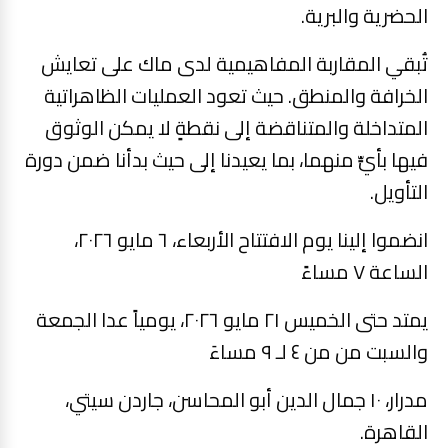
الحضرية والبرية.
تُبقي المقاربة المفاهيمية لدى ماك على تعايش
الخرافة والمنطق. حيث تعود العمليات الظاهراتية
المتداخلة والمتناقضة إلى نقطةٍ لا يمكن الوثوق
فيها بأيٍّ منهما، بما يعيدنا إلى حيث بدأنا ضمن دورة
التأويل.
انضموا إلينا يوم الافتتاح الأربعاء، ٦ مايو ٢٠٢٦،
الساعة ٧ مساءً
يمتد حتى الخميس ٢١ مايو ٢٠٢٦، يومياً عدا الجمعة
والسبت من من ٤ لـ ٩ مساءَ
مدرار، ١٠ جمال الدين أبو المحاسن، جاردن سيتي،
القاهرة.