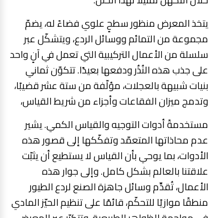
يتخذ المعرض منظور سطحٍ علوي فضاءً له، يضمّ
مجموعة من التمائم ووسائل الردع، ويتشكّل عبر
سلسلة من الأعمال التركيبية التي تعمل في آنٍ واحد
على جذب هذه النُذُر ودفعها بعيدًا. تتكوّن ثماني
بنيات شبيهة بالعجلات، مؤلّفة من ستة عشر قضيبًا،
وتدمج ميزان الفقاعات وأجزاء من شريط القياس،
مستخدمةً أدوات التوجيه والقياس الكمي. يشير
عدم محاذاتها المتعمّد وتفكّكها إلى قصور هذه
الأدوات، بما يوحي بأن القياس لا يستطيع أن يثبّت
علاقتنا بالعالم بشكل كامل. وإلى جوار هذه
الأعمال، تُقدِّم وسائل جاهزة الصنع لردع الطيور
منطقًا موازيًا للتحكّم، قائمًا على تنظيم الحيّز المادي
في مواجهة الظواهر الطبيعية. وتتكرّر عبر المعرض