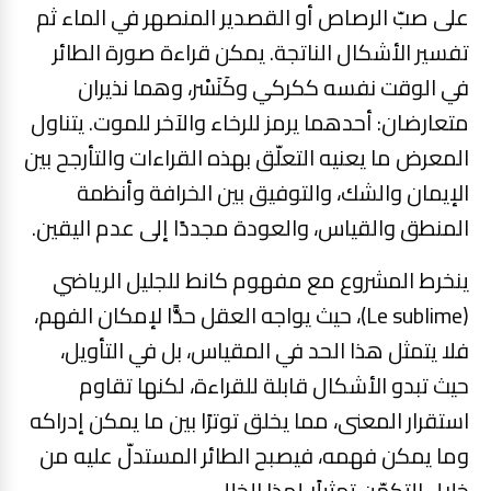
على صبّ الرصاص أو القصدير المنصهر في الماء ثم
تفسير الأشكال الناتجة. يمكن قراءة صورة الطائر
في الوقت نفسه ككركي وكَنَسْر، وهما نذيران
متعارضان: أحدهما يرمز للرخاء والآخر للموت. يتناول
المعرض ما يعنيه التعلّق بهذه القراءات والتأرجح بين
الإيمان والشك، والتوفيق بين الخرافة وأنظمة
المنطق والقياس، والعودة مجددًا إلى عدم اليقين.
ينخرط المشروع مع مفهوم كانط للجليل الرياضي
(Le sublime)، حيث يواجه العقل حدًّا لإمكان الفهم،
فلا يتمثل هذا الحد في المقياس، بل في التأويل،
حيث تبدو الأشكال قابلة للقراءة، لكنها تقاوم
استقرار المعنى، مما يخلق توترًا بين ما يمكن إدراكه
وما يمكن فهمه، فيصبح الطائر المستدلّ عليه من
خلال التكهّن تمثيلًا لهذا الخلل.