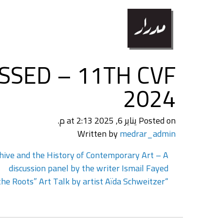
SSED – 11TH CVF
2024
Posted on يناير 6, 2025 at 2:13 م.
Written by
medrar_admin
تصفّح
rchive and the History of Contemporary Art – A
المقالات
discussion panel by the writer Ismail Fayed
“Back to the Roots” Art Talk by artist Aïda Schweitzer