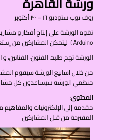
ورشة القاهرة
روف توب ستوديو ١٦ – ٣٠ أكتوبر
Arduino ) ليتمكن المشاركين من إستعمال البرامج إللكرتنية بطريقة بصورة متقنة.
الورشة تهم طلبت الفنون، الفنانين، و ا
من خلال اسابيع الورشة سيقوم المشاركي
منظمي الورشة سيساعدون كل مشارك 
المحتوى:
مقدمة إلى الإلكترونيات والمفاهيم م
المقترحة من قبل المشاركين