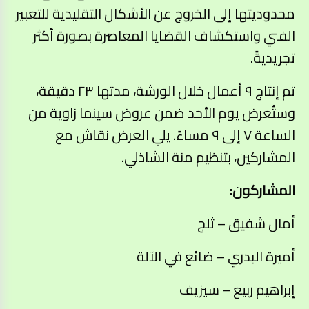
محدوديتها إلى الخروج عن الأشكال التقليدية للتعبير
الفني واستكشاف القضايا المعاصرة بصورة أكثر
تجريديةً.
تم إنتاج ٩ أعمال خلال الورشة، مدتها ٢٣ دقيقة،
وستُعرض يوم الأحد ضمن عروض سينما زاوية من
الساعة ٧ إلى ٩ مساءً. يلي العرض نقاش مع
المشاركين، بتنظيم منة الشاذلي.
المشاركون:
أمال شفيق – ثلج
أميرة البدري – ضائع في الآلة
إبراهيم ربيع – سيزيف