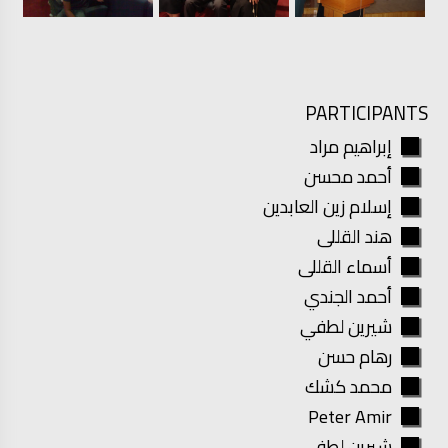
PARTICIPANTS
إبراهيم مراد
أحمد محسن
إسلام زين العابدين
هند القللى
أسماء القللى
أحمد الجندي
شيرين لطفي
رهام حسن
محمد كشك
Peter Amir
شيرين لطفي