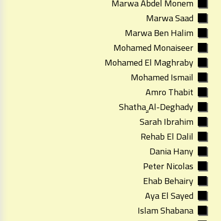
Marwa Abdel Monem
Marwa Saad
Marwa Ben Halim
Mohamed Monaiseer
Mohamed El Maghraby
Mohamed Ismail
Amro Thabit
Shatha ِِِِِAl-Deghady
Sarah Ibrahim
Rehab El Dalil
Dania Hany
Peter Nicolas
Ehab Behairy
Aya El Sayed
Islam Shabana