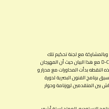
قمنا بإلغاء أو تأجيل دورة روزنامة السادسة والتي كان من المزمع إقامتها في نوفمبر ٢٠١٧، وبالمشاركة مع لجنة تحكيم تلك
الدورة، تم إصدار بيان يوضح حيثيات إلغائها. وقد تفاعل مهرجان وسط البلد للفنون المعاصرة D-CAF مع هذا البيان حيث أن المهرجان
ذه النقطه بدأت المحاورات مع مدرار و
يق برنامج الفنون البصرية لدورة
 نقاش بين المتقدمين لروزنامة وحوار
نامج الاستوديو، الممتد لستة أشهر