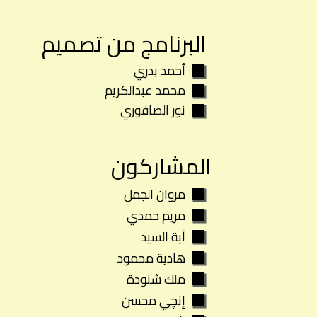
البرنامج من تصميم
أحمد بدري
محمد عبدالكريم
نور الصافوري
المشاركون
مروان الجمل
مريم حمدي
آية السيد
هادية محمود
ملك شنودة
إنچي محسن