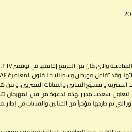
حين 
ة المصرية و تشجيع الفنانين والفنانات المصريين. و من ه
لتعاون. سعدت مدرار بهذه الدعوة من قبل المهرجان لتنس
المحاور التي تم طرحها مؤخراً من الفنانين والفنانات في إطار
مد عبدالكريم، ونور الصافوري، لمناقشة وتطوير مقترح بر