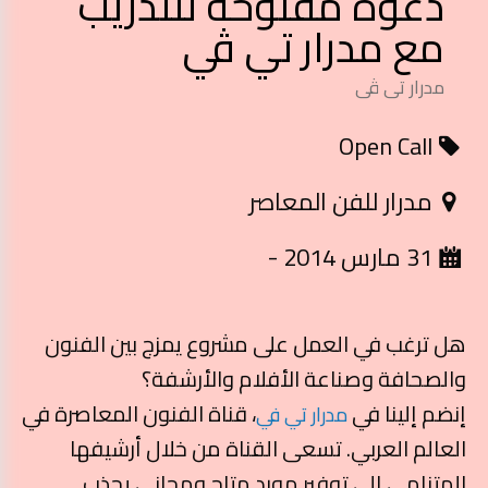
دعوة مفتوحة للتدريب
مع مدرار تي ڤي
مدرار تى ڤى
Open Call
مدرار للفن المعاصر
31 مارس 2014 -
هل ترغب في العمل على مشروع يمزج بين الفنون
والصحافة وصناعة الأفلام والأرشفة؟
إنضم إلينا في
، قناة الفنون المعاصرة في
مدرار تي في
العالم العربي. تسعى القناة من خلال أرشيفها
المتنامي إلى توفير مورد متاح ومجاني يجذب