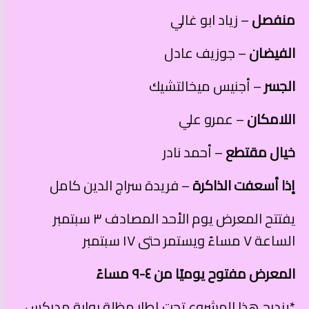
منفصل
– زياد ابو غالي
الفيضان
– جوزيف عادل
الجسر
– أجنيس ميخالتشيك
اللامكان
– عمرو علي
خيال مقتطع
– أحمد نادر
إذا أسعفت الذاكرة
– فريدة سراج الدين كامل
يفتتح المعرض يوم الأحد المصادف ٣ سبتمبر
الساعة ٧ مساءً ويستمر حتى ١٧ سبتمبر
المعرض مفتوح يوميًا من ٤-٩ مساءً
*يندرج هذا المشروع تحت إطار مظلة بوابة مدركس