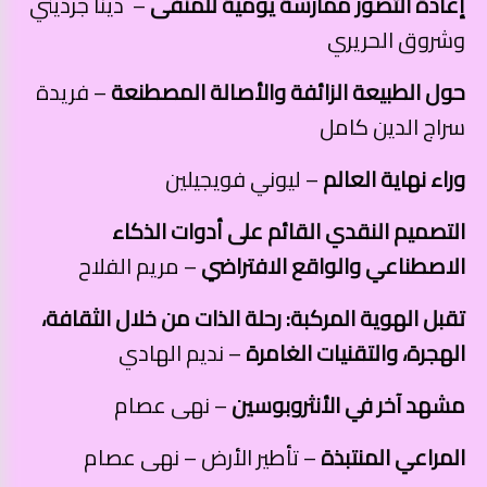
إعادة التصور ممارسة يومية للمنفى
– دينا جرديني
وشروق الحريري
حول الطبيعة الزائفة والأصالة المصطنعة
– فريدة
سراج الدين كامل
وراء نهاية العالم
– ليوني فويجيلين
التصميم النقدي القائم على أدوات الذكاء
الاصطناعي والواقع الافتراضي
– مريم الفلاح
تقبل الهوية المركبة: رحلة الذات من خلال الثقافة،
الهجرة، والتقنيات الغامرة
– نديم الهادي
مشهد آخر في الأنثروبوسين
– نهى عصام
المراعي المنتبذة
– تأطير الأرض – نهى عصام