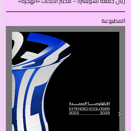
ريان جمعة (سويسرا) – مختبر الأبحاث «الهجرة»
المطبوعة