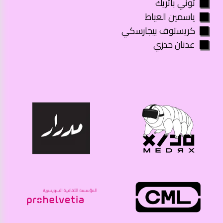
توني باتريك
ياسمين العياط
كريستوف بيجارسكي
عدنان حدزي