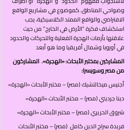
لاستجواب مفهوم “الحدود” و”الهجرة” أو أطراف
وضواحي المناطق. كموضوع في مشاريع الواقع
الافتراضي والواقع الممتد الكلاسيكية، يجب
استكشاف فكرة “الأرض في الخارج” من حيث
علاقتها بأزمات الهجرة الفعلية والتحركات والحدود
في أوروبا وشمال أفريقيا وما هو أبعد
المشاركين بمختبر الأبحاث: «الهجرة». المشاركون
من مصر وسويسرا:
أجنيس ميخالتشيك (مصر) – مختبر الأبحاث «الهجرة»
دينا جرديني (مصر) – مختبر الأبحاث «الهجرة»
شروق الحريري (مصر) – مختبر الأبحاث «الهجرة»
فريدة سراج الدين كامل (مصر) – مختبر الأبحاث